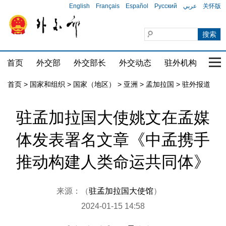
English
Français
Español
Русский
عربي
关怀版
首页
外交部
外交部长
外交动态
驻外机构
国家
首页
>
国家和组织
>
国家（地区）
>
亚洲
>
孟加拉国
>
驻外报道
驻孟加拉国大使姚文在孟媒
体发表署名文章《中孟携手
推动构建人类命运共同体》
来源：（
驻孟加拉国大使馆
）
2024-01-15 14:58