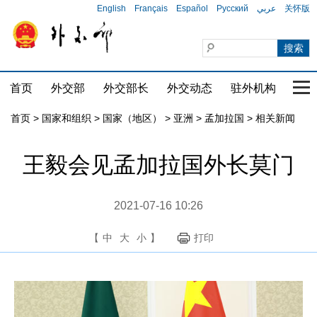
English
Français
Español
Русский
عربي
关怀版
首页
外交部
外交部长
外交动态
驻外机构
国家
首页
>
国家和组织
>
国家（地区）
>
亚洲
>
孟加拉国
>
相关新闻
王毅会见孟加拉国外长莫门
2021-07-16 10:26
【
中
大
小
】
打印