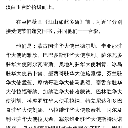
汉白玉台阶拾级而上。
在巨幅壁画《江山如此多娇》前，习近平分别
接受使节们递交国书，并同他们一一合影。
他们是：蒙古国驻华大使巴德尔勒、圭亚那驻
华大使周雅欣、巴巴多斯驻华大使亨利、萨尔瓦多
驻华大使阿尔瓦雷斯、奥地利驻华大使利肯、冰岛
驻华大使易卜雷、墨西哥驻华大使施雅德、芬兰驻
华大使孟蓝、摩纳哥驻华大使马思颂、塞舌尔驻华
大使拉福蒂纳、加纳驻华大使哈蒙德、巴林驻华大
使谢胡、科摩罗驻华大使毛拉纳、特立尼达和多巴
哥驻华大使刘娜、马拉维驻华大使钦泰扎、阿尔及
利亚驻华大使拉贝希、塞尔维亚驻华大使斯特法诺