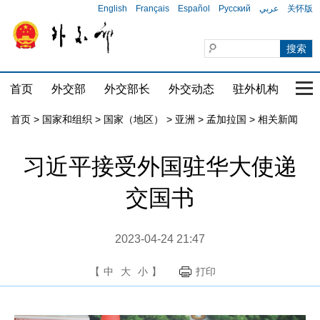
English
Français
Español
Русский
عربي
关怀版
首页
外交部
外交部长
外交动态
驻外机构
国家
首页
>
国家和组织
>
国家（地区）
>
亚洲
>
孟加拉国
>
相关新闻
习近平接受外国驻华大使递
交国书
2023-04-24 21:47
【
中
大
小
】
打印