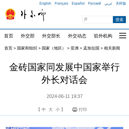
English
Français
Español
Русский
عربي
关怀版
首页
外交部
外交部长
外交动态
驻外机构
国家
首页
>
国家和组织
>
国家（地区）
>
亚洲
>
孟加拉国
>
相关新闻
金砖国家同发展中国家举行
外长对话会
2024-06-11 19:37
【
中
大
小
】
打印