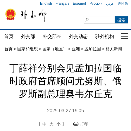
English
Français
Español
Русский
عربي
关怀版
首页
外交部
外交部长
外交动态
驻外机构
国家
首页
>
国家和组织
>
国家（地区）
>
亚洲
>
孟加拉国
>
相关新闻
丁薛祥分别会见孟加拉国临
时政府首席顾问尤努斯、俄
罗斯副总理奥韦尔丘克
2025-03-27 19:05
【
中
大
小
】
打印