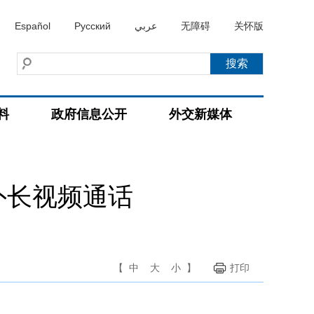
Español
Русский
عربي
无障碍
关怀版
料
政府信息公开
外交新媒体
外长视频通话
【
中
大
小
】
打印