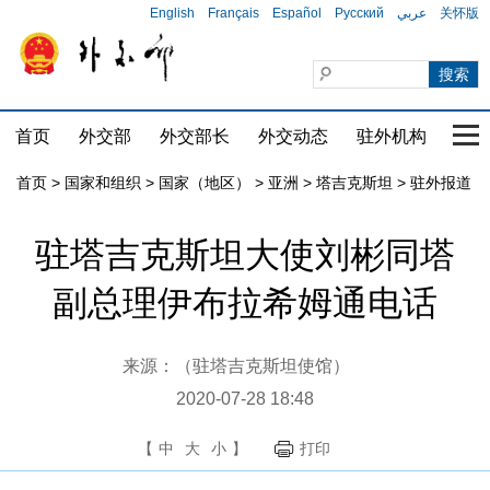
English
Français
Español
Русский
عربي
关怀版
首页
外交部
外交部长
外交动态
驻外机构
国家
首页
>
国家和组织
>
国家（地区）
>
亚洲
>
塔吉克斯坦
>
驻外报道
驻塔吉克斯坦大使刘彬同塔
副总理伊布拉希姆通电话
来源：（驻塔吉克斯坦使馆）
2020-07-28 18:48
【
中
大
小
】
打印