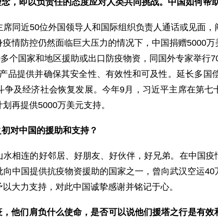
的理念，即以负责任的态度应对人类共同挑战。中国如何帮
同近50位外国领导人和国际组织负责人通话或见面，
疫情防控仍然面临巨大压力的情况下，中国捐赠5000
0多个国家和地区援助或出口防疫物资，同国外专家举行7
共产品提供并确保其安全性、有效性和可及性。延长多国偿
斗争及经济社会恢复发展。今年9月，习近平主席在第七
划再提供5000万美元支持。
之初对中国的援助和支持？
相连的好邻居、好朋友、好伙伴，好兄弟。在中国疫情
批向中国提供抗疫物资援助的国家之一，曾向武汉空运40
予以大力支持，对此中国诚挚感谢并铭记于心。
抗疫，他们肩负什么使命，是否可以说他们援塔之行是有效