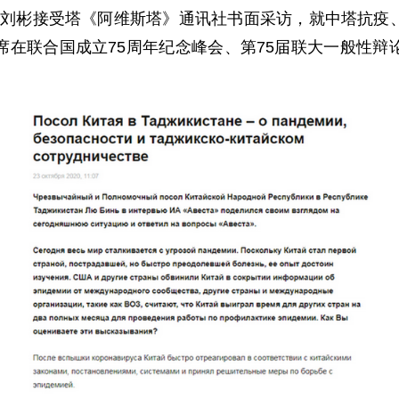
大使刘彬接受塔《阿维斯塔》通讯社书面采访，就中塔抗疫
席在联合国成立75周年纪念峰会、第75届联大一般性辩