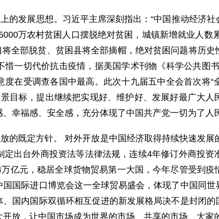
上的发展思想。习近平主席深刻指出：“中国推动经济社
5000万农村贫困人口摆脱绝对贫困，城镇新增就业人数累
人口将全部脱贫、贫困县将全部摘帽，绝对贫困问题将历
不惜一切代价抗击疫情，据美国学术刊物《科学公共图书
意度在受调查各国中最高。此次十九届五中全会首次将“
化远景目标，提出继续把实现好、维护好、发展好最广大
感、幸福感、安全感，充分体现了中国共产党一切为了人
放的既定方针。 对外开放是中国经济取得持续快速发展的
制定出台外商投资法等法律法规，连续4年修订外商投资
1.54万亿元，稳居全球货物贸易第一大国，今年尽管受到
中国国际进口博览会这一全球贸易盛会，体现了中国同世
体、国内国际双循环相互促进的新发展格局决不是封闭的
大开放，让中国市场成为世界的市场、共享的市场、大家