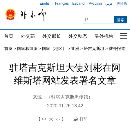
English
Français
Español
Русский
عربي
关怀版
首页
外交部
外交部长
外交动态
驻外机构
国家
首页
>
国家和组织
>
国家（地区）
>
亚洲
>
塔吉克斯坦
>
驻外报道
驻塔吉克斯坦大使刘彬在阿
维斯塔网站发表署名文章
来源：（驻塔吉克斯坦使馆）
2020-11-26 13:42
【
中
大
小
】
打印