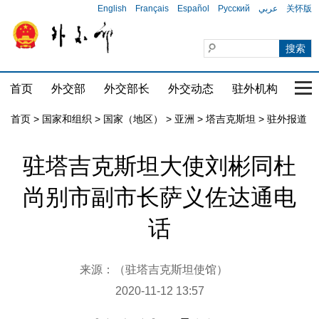
English
Français
Español
Русский
عربي
关怀版
首页
外交部
外交部长
外交动态
驻外机构
国家
首页
>
国家和组织
>
国家（地区）
>
亚洲
>
塔吉克斯坦
>
驻外报道
驻塔吉克斯坦大使刘彬同杜
尚别市副市长萨义佐达通电
话
来源：（驻塔吉克斯坦使馆）
2020-11-12 13:57