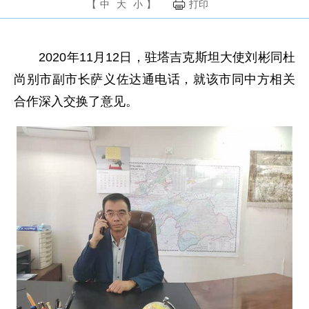
【
中
大
小
】
打印
2020年11月12日，驻塔吉克斯坦大使刘彬同杜
尚别市副市长萨义佐达通电话，就该市同中方相关
合作深入交换了意见。