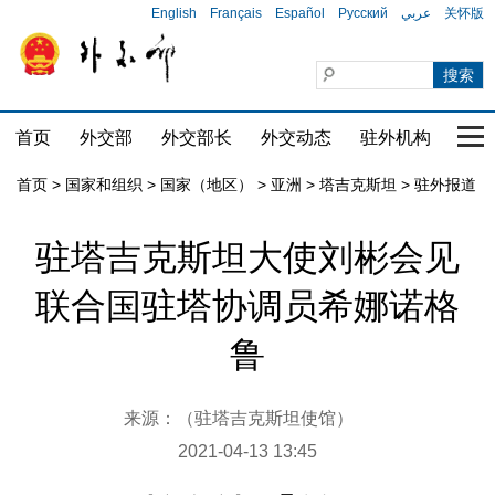
English
Français
Español
Русский
عربي
关怀版
首页
外交部
外交部长
外交动态
驻外机构
国家
首页
>
国家和组织
>
国家（地区）
>
亚洲
>
塔吉克斯坦
>
驻外报道
驻塔吉克斯坦大使刘彬会见
联合国驻塔协调员希娜诺格
鲁
来源：（驻塔吉克斯坦使馆）
2021-04-13 13:45