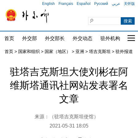
English
Français
Español
Русский
عربي
关怀版
首页
外交部
外交部长
外交动态
驻外机构
国家
首页
>
国家和组织
>
国家（地区）
>
亚洲
>
塔吉克斯坦
>
驻外报道
驻塔吉克斯坦大使刘彬在阿
维斯塔通讯社网站发表署名
文章
来源：（驻塔吉克斯坦使馆）
2021-05-31 18:05