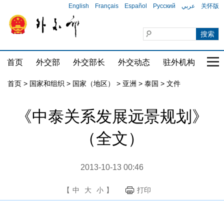
English
Français
Español
Русский
عربي
关怀版
首页
外交部
外交部长
外交动态
驻外机构
国家
首页
>
国家和组织
>
国家（地区）
>
亚洲
>
泰国
>
文件
《中泰关系发展远景规划》
（全文）
2013-10-13 00:46
【
中
大
小
】
打印