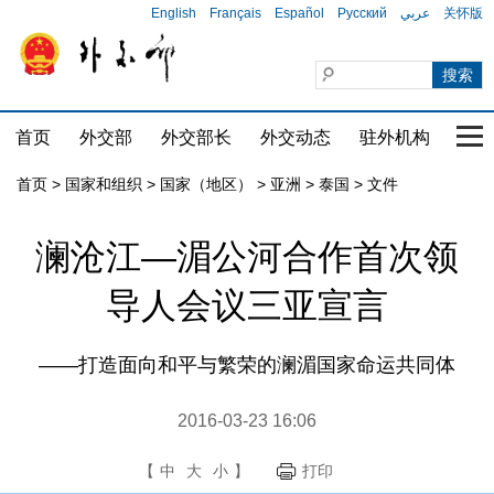
English
Français
Español
Русский
عربي
关怀版
首页
外交部
外交部长
外交动态
驻外机构
国家
首页
>
国家和组织
>
国家（地区）
>
亚洲
>
泰国
>
文件
澜沧江—湄公河合作首次领
导人会议三亚宣言
——打造面向和平与繁荣的澜湄国家命运共同体
2016-03-23 16:06
【
中
大
小
】
打印