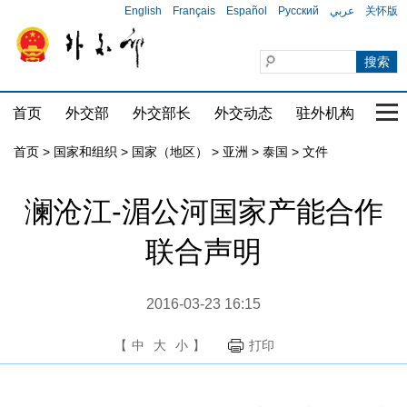
English
Français
Español
Русский
عربي
关怀版
首页
外交部
外交部长
外交动态
驻外机构
国家
首页
>
国家和组织
>
国家（地区）
>
亚洲
>
泰国
>
文件
澜沧江-湄公河国家产能合作
联合声明
2016-03-23 16:15
【
中
大
小
】
打印