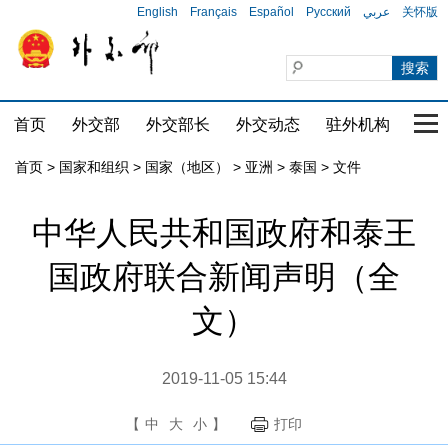
English
Français
Español
Русский
عربي
关怀版
首页
外交部
外交部长
外交动态
驻外机构
国家
首页
>
国家和组织
>
国家（地区）
>
亚洲
>
泰国
>
文件
中华人民共和国政府和泰王
国政府联合新闻声明（全
文）
2019-11-05 15:44
【
中
大
小
】
打印