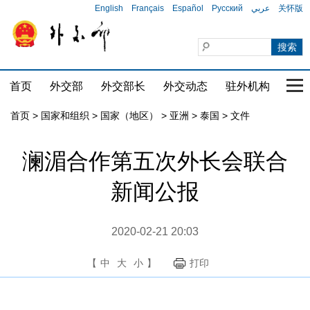
English
Français
Español
Русский
عربي
关怀版
首页
外交部
外交部长
外交动态
驻外机构
国家
首页
>
国家和组织
>
国家（地区）
>
亚洲
>
泰国
>
文件
澜湄合作第五次外长会联合
新闻公报
2020-02-21 20:03
【
中
大
小
】
打印