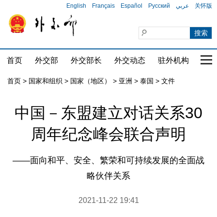
English
Français
Español
Русский
عربي
关怀版
首页
外交部
外交部长
外交动态
驻外机构
国家
首页
>
国家和组织
>
国家（地区）
>
亚洲
>
泰国
>
文件
中国－东盟建立对话关系30
周年纪念峰会联合声明
——面向和平、安全、繁荣和可持续发展的全面战
略伙伴关系
2021-11-22 19:41