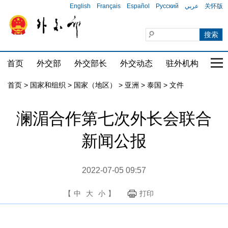
English
Français
Español
Русский
عربي
关怀版
首页
外交部
外交部长
外交动态
驻外机构
国家
首页
>
国家和组织
>
国家（地区）
>
亚洲
>
泰国
>
文件
澜湄合作第七次外长会联合
新闻公报
2022-07-05 09:57
【
中
大
小
】
打印