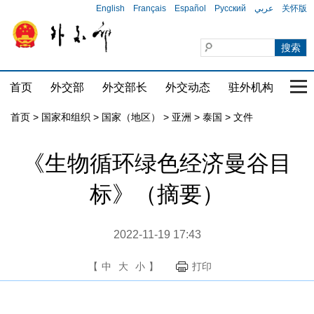
English
Français
Español
Русский
عربي
关怀版
首页
外交部
外交部长
外交动态
驻外机构
国家
首页
>
国家和组织
>
国家（地区）
>
亚洲
>
泰国
>
文件
《生物循环绿色经济曼谷目
标》（摘要）
2022-11-19 17:43
【
中
大
小
】
打印