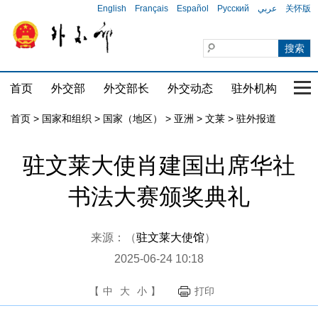
English
Français
Español
Русский
عربي
关怀版
首页
外交部
外交部长
外交动态
驻外机构
国家
首页
>
国家和组织
>
国家（地区）
>
亚洲
>
文莱
>
驻外报道
驻文莱大使肖建国出席华社
书法大赛颁奖典礼
来源：（
驻文莱大使馆
）
2025-06-24 10:18
【
中
大
小
】
打印