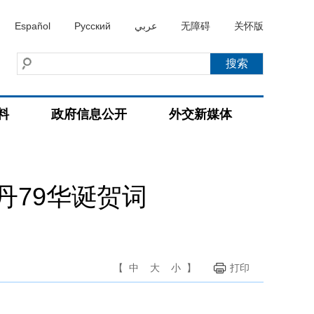
Español
Русский
عربي
无障碍
关怀版
料
政府信息公开
外交新媒体
丹79华诞贺词
【
中
大
小
】
打印