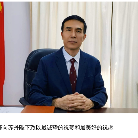
谨向苏丹陛下致以最诚挚的祝贺和最美好的祝愿。