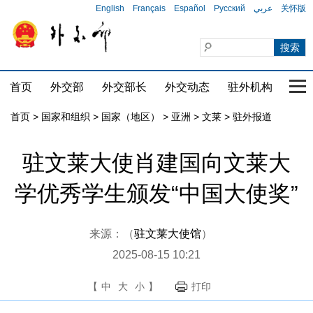
English
Français
Español
Русский
عربي
关怀版
首页
外交部
外交部长
外交动态
驻外机构
国家
首页
>
国家和组织
>
国家（地区）
>
亚洲
>
文莱
>
驻外报道
驻文莱大使肖建国向文莱大
学优秀学生颁发“中国大使奖”
来源：（
驻文莱大使馆
）
2025-08-15 10:21
【
中
大
小
】
打印