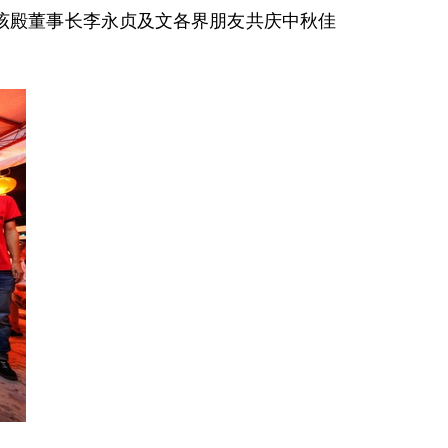
、该殿董事长李永贞及文各界朋友共庆中秋佳