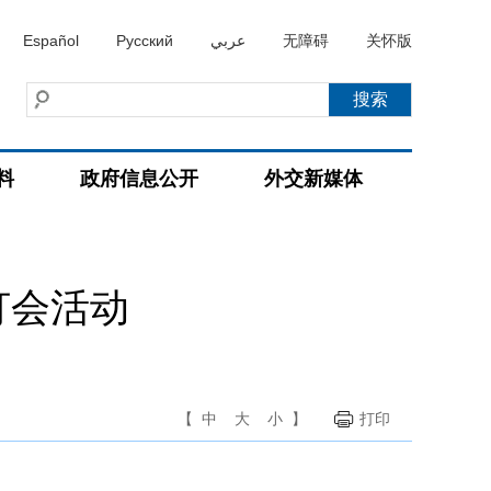
Español
Русский
عربي
无障碍
关怀版
料
政府信息公开
外交新媒体
灯会活动
【
中
大
小
】
打印