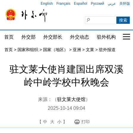
English
Français
Español
Русский
عربي
关怀版
首页
外交部
外交部长
外交动态
驻外机构
国家
首页
>
国家和组织
>
国家（地区）
>
亚洲
>
文莱
>
驻外报道
驻文莱大使肖建国出席双溪
岭中岭学校中秋晚会
来源：（
驻文莱大使馆
）
2025-10-14 09:04
【
中
大
小
】
打印