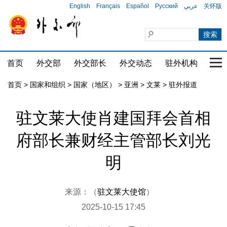
English
Français
Español
Русский
عربي
关怀版
首页
外交部
外交部长
外交动态
驻外机构
国家
首页
>
国家和组织
>
国家（地区）
>
亚洲
>
文莱
>
驻外报道
驻文莱大使肖建国拜会首相
府部长兼财经主管部长刘光
明
来源：（
驻文莱大使馆
）
2025-10-15 17:45