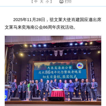
【
中
大
小
】
打印
2025年11月28日，驻文莱大使肖建国应邀出席
文莱马来奕海南公会86周年庆祝活动。