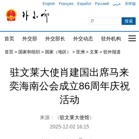
English
Français
Español
Русский
عربي
关怀版
首页
外交部
外交部长
外交动态
驻外机构
国家
首页
>
国家和组织
>
国家（地区）
>
亚洲
>
文莱
>
驻外报道
驻文莱大使肖建国出席马来
奕海南公会成立86周年庆祝
活动
来源：（
驻文莱大使馆
）
2025-12-02 16:15