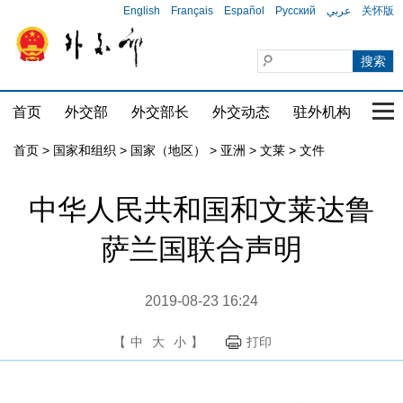
English
Français
Español
Русский
عربي
关怀版
首页
外交部
外交部长
外交动态
驻外机构
国家
首页
>
国家和组织
>
国家（地区）
>
亚洲
>
文莱
>
文件
中华人民共和国和文莱达鲁
萨兰国联合声明
2019-08-23 16:24
【
中
大
小
】
打印