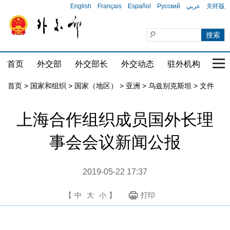
English
Français
Español
Русский
عربي
关怀版
首页
外交部
外交部长
外交动态
驻外机构
国家
首页
>
国家和组织
>
国家（地区）
>
亚洲
>
乌兹别克斯坦
>
文件
上海合作组织成员国外长理
事会会议新闻公报
2019-05-22 17:37
【
中
大
小
】
打印