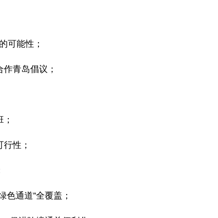
的可能性；
合作青岛倡议；
班；
可行性；
；
绿色通道”全覆盖；