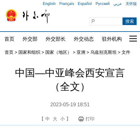
English
Français
Español
Русский
عربي
关怀版
首页
外交部
外交部长
外交动态
驻外机构
国家
首页
>
国家和组织
>
国家（地区）
>
亚洲
>
乌兹别克斯坦
>
文件
中国—中亚峰会西安宣言
（全文）
2023-05-19 18:51
【
中
大
小
】
打印