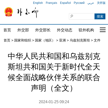
English
Français
Español
Русский
عربي
关怀版
首页
外交部
外交部长
外交动态
驻外机构
国家
首页
>
国家和组织
>
国家（地区）
>
亚洲
>
乌兹别克斯坦
>
文件
中华人民共和国和乌兹别克
斯坦共和国关于新时代全天
候全面战略伙伴关系的联合
声明（全文）
2024-01-25 09:24