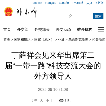
English
Français
Español
Русский
عربي
关怀版
首页
外交部
外交部长
外交动态
驻外机构
国家
首页
>
国家和组织
>
国家（地区）
>
亚洲
>
乌兹别克斯坦
>
相关新闻
丁薛祥会见来华出席第二
届“一带一路”科技交流大会的
外方领导人
2025-06-10 21:08
【
中
大
小
】
打印