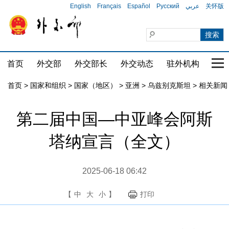
English
Français
Español
Русский
عربي
关怀版
首页
外交部
外交部长
外交动态
驻外机构
国家
首页
>
国家和组织
>
国家（地区）
>
亚洲
>
乌兹别克斯坦
>
相关新闻
第二届中国—中亚峰会阿斯
塔纳宣言（全文）
2025-06-18 06:42
【
中
大
小
】
打印