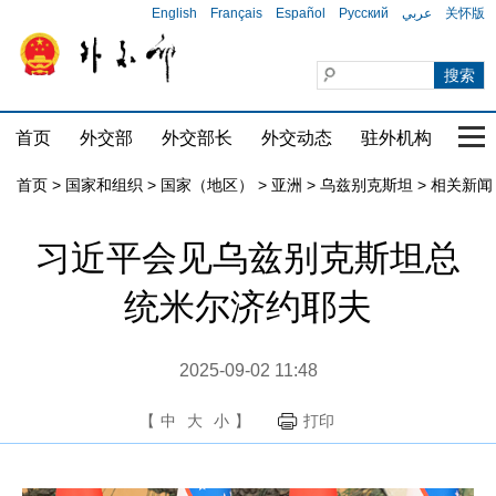
English
Français
Español
Русский
عربي
关怀版
首页
外交部
外交部长
外交动态
驻外机构
国家
首页
>
国家和组织
>
国家（地区）
>
亚洲
>
乌兹别克斯坦
>
相关新闻
习近平会见乌兹别克斯坦总
统米尔济约耶夫
2025-09-02 11:48
【
中
大
小
】
打印