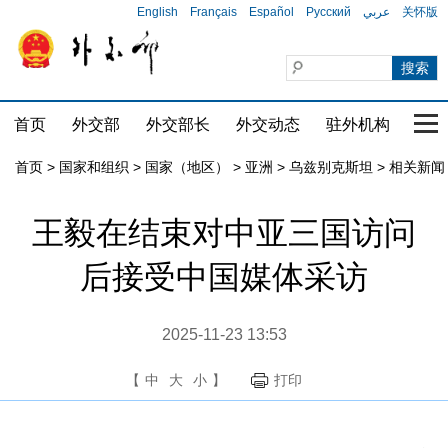
English
Français
Español
Русский
عربي
关怀版
首页
外交部
外交部长
外交动态
驻外机构
国家
首页
>
国家和组织
>
国家（地区）
>
亚洲
>
乌兹别克斯坦
>
相关新闻
王毅在结束对中亚三国访问
后接受中国媒体采访
2025-11-23 13:53
【
中
大
小
】
打印