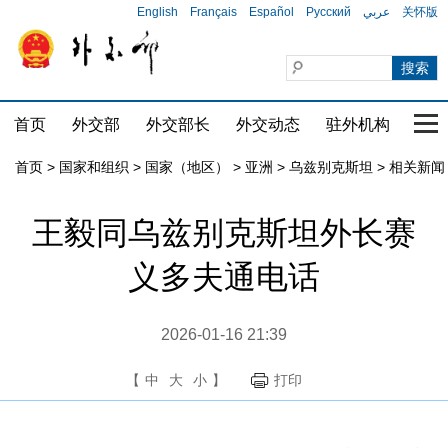
English
Français
Español
Русский
عربي
关怀版
首页
外交部
外交部长
外交动态
驻外机构
国家
首页
>
国家和组织
>
国家（地区）
>
亚洲
>
乌兹别克斯坦
>
相关新闻
王毅同乌兹别克斯坦外长赛
义多夫通电话
2026-01-16 21:39
【
中
大
小
】
打印