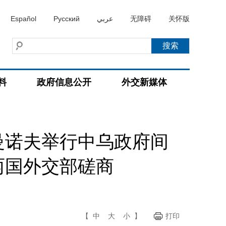
Español
Русский
عربي
无障碍
关怀版
料
政府信息公开
外交新媒体
曼诺夫举行中乌政府间
两国外交部磋商
【
中
大
小
】
打印