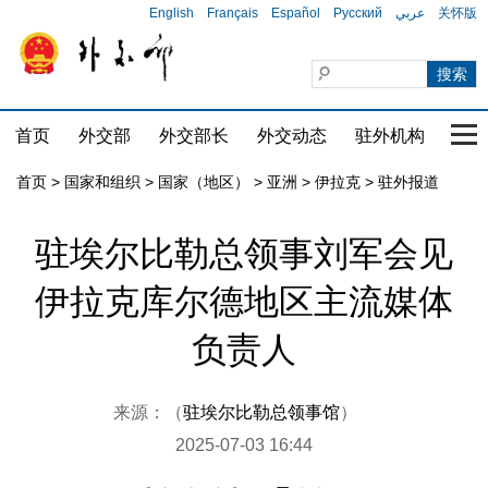
English
Français
Español
Русский
عربي
关怀版
首页
外交部
外交部长
外交动态
驻外机构
国家
首页
>
国家和组织
>
国家（地区）
>
亚洲
>
伊拉克
>
驻外报道
驻埃尔比勒总领事刘军会见
伊拉克库尔德地区主流媒体
负责人
来源：（
驻埃尔比勒总领事馆
）
2025-07-03 16:44