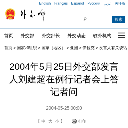
English
Français
Español
Русский
عربي
关怀版
首页
外交部
外交部长
外交动态
驻外机构
国家
首页
>
国家和组织
>
国家（地区）
>
亚洲
>
伊拉克
>
发言人有关谈话
2004年5月25日外交部发言
人刘建超在例行记者会上答
记者问
2004-05-25 00:00
【
中
大
小
】
打印