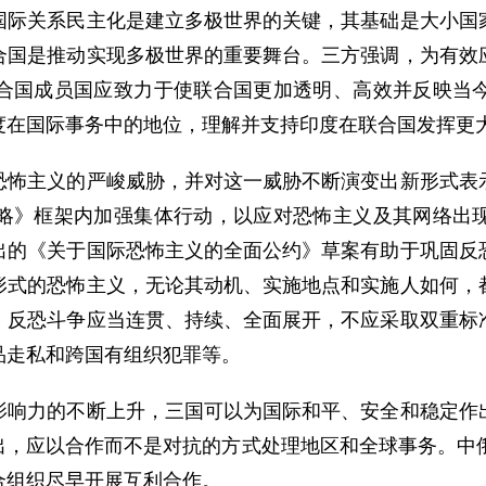
国际关系民主化是建立多极世界的关键，其基础是大小国
合国是推动实现多极世界的重要舞台。三方强调，为有效
合国成员国应致力于使联合国更加透明、高效并反映当
度在国际事务中的地位，理解并支持印度在联合国发挥更
主义的严峻威胁，并对这一威胁不断演变出新形式表示
略》框架内加强集体行动，以应对恐怖主义及其网络出
出的《关于国际恐怖主义的全面公约》草案有助于巩固反
形式的恐怖主义，无论其动机、实施地点和实施人如何，
，反恐斗争应当连贯、持续、全面展开，不应采取双重标
品走私和跨国有组织犯罪等。
力的不断上升，三国可以为国际和平、安全和稳定作出
出，应以合作而不是对抗的方式处理地区和全球事务。中俄
合组织尽早开展互利合作。