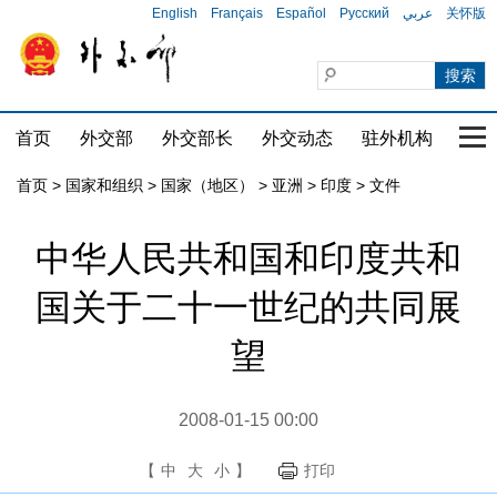
English
Français
Español
Русский
عربي
关怀版
首页
外交部
外交部长
外交动态
驻外机构
国家
首页
>
国家和组织
>
国家（地区）
>
亚洲
>
印度
>
文件
中华人民共和国和印度共和
国关于二十一世纪的共同展
望
2008-01-15 00:00
【
中
大
小
】
打印