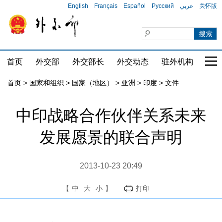
English
Français
Español
Русский
عربي
关怀版
首页
外交部
外交部长
外交动态
驻外机构
国家
首页
>
国家和组织
>
国家（地区）
>
亚洲
>
印度
>
文件
中印战略合作伙伴关系未来
发展愿景的联合声明
2013-10-23 20:49
【
中
大
小
】
打印