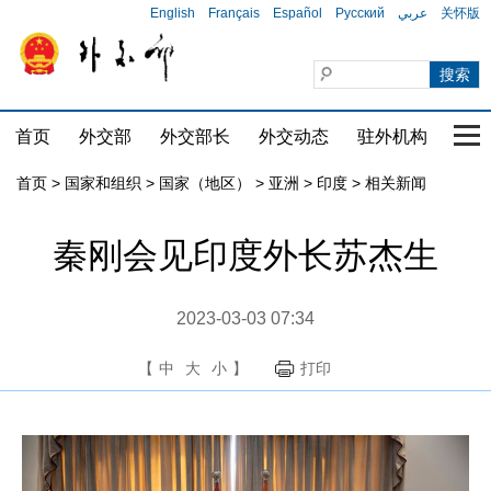
English
Français
Español
Русский
عربي
关怀版
首页
外交部
外交部长
外交动态
驻外机构
国家
首页
>
国家和组织
>
国家（地区）
>
亚洲
>
印度
>
相关新闻
秦刚会见印度外长苏杰生
2023-03-03 07:34
【
中
大
小
】
打印