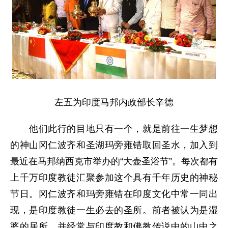
左五为印度马邦内政部长辛德
他们此行的目地只有一个，就是前往一生梦想
的神山冈仁波齐和圣湖玛旁雍错取回圣水，加入到
最近在马邦纳西克市举办的“大壶圣浴节”。每次都有
上千万印度教徒汇聚参加这个具有千年历史的神秘
节日。冈仁波齐和玛旁雍错在印度文化中常一同出
现，是印度教徒一生必去的圣所。前者被认为是湿
婆的居所，并经常与印度教和佛教传说中的山中之