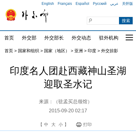
English
Français
Español
Русский
عربي
关怀版
首页
外交部
外交部长
外交动态
驻外机构
国家
首页
>
国家和组织
>
国家（地区）
>
亚洲
>
印度
>
外交掠影
印度名人团赴西藏神山圣湖
迎取圣水记
来源：（驻孟买总领馆）
2015-09-20 02:17
【
中
大
小
】
打印