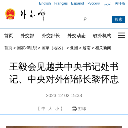
English
Français
Español
Русский
عربي
关怀版
首页
外交部
外交部长
外交动态
驻外机构
国家
首页
>
国家和组织
>
国家（地区）
>
亚洲
>
越南
>
相关新闻
王毅会见越共中央书记处书
记、中央对外部部长黎怀忠
2023-12-02 15:38
【
中
大
小
】
打印