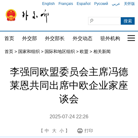
English
Français
Español
Русский
عربي
关怀版
首页
外交部
外交部长
外交动态
驻外机构
国家
首页
>
国家和组织
>
国际和地区组织
>
欧盟
>
相关新闻
李强同欧盟委员会主席冯德
莱恩共同出席中欧企业家座
谈会
2025-07-24 22:26
【
中
大
小
】
打印