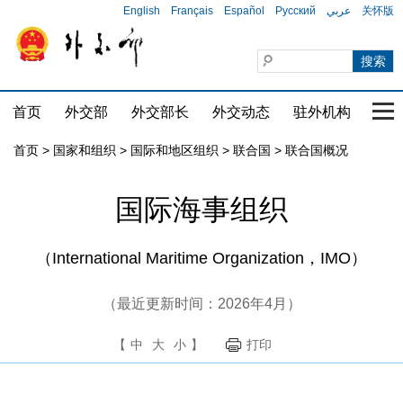
English
Français
Español
Русский
عربي
关怀版
首页
外交部
外交部长
外交动态
驻外机构
国家
首页
>
国家和组织
>
国际和地区组织
>
联合国
>
联合国概况
国际海事组织
（International Maritime Organization，IMO）
（最近更新时间：2026年4月）
【
中
大
小
】
打印