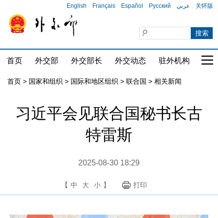
English
Français
Español
Русский
عربي
关怀版
首页
外交部
外交部长
外交动态
驻外机构
国家
首页
>
国家和组织
>
国际和地区组织
>
联合国
>
相关新闻
习近平会见联合国秘书长古
特雷斯
2025-08-30 18:29
【
中
大
小
】
打印